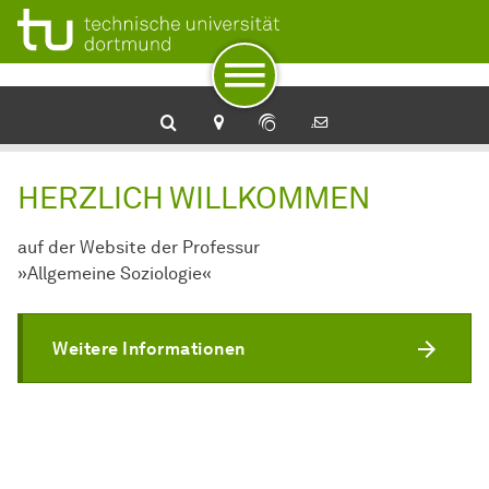
Zur Navigation
Zum Schnellzugriff
Zum Fuß der Seite mit weiteren Services
Zum Inhalt
Zur Startseite
HERZLICH WILLKOMMEN
auf der Website der Professur
»Allgemeine Soziologie«
Weitere Informationen