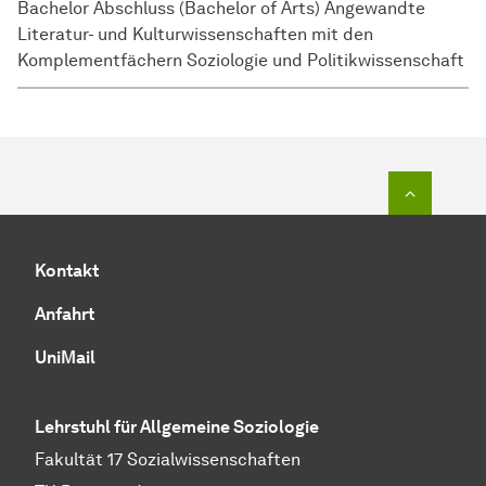
Bachelor Abschluss (Bachelor of Arts) Angewandte
Literatur- und Kulturwissenschaften mit den
Komplementfächern Soziologie und Politikwissenschaft
Zum Seit
Kontakt
Anfahrt
UniMail
Lehrstuhl für Allgemeine Soziologie
Fakultät 17 Sozial­wissen­schaften