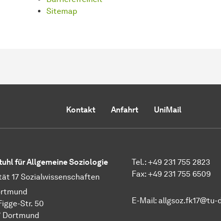
Sitemap
Kontakt
Anfahrt
UniMail
tuhl für Allgemeine Soziologie
Tel.: +49 231 755 2823
Fax: +49 231 755 6509
tät 17 Sozial­wissen­schaften
rt­mund
E-Mail:
allgsoz.fk17@tu
Figge-Str. 50
 Dort­mund