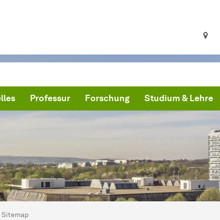
lles
Professur
Forschung
Studium & Lehre
ind hier:
artseite
Sitemap