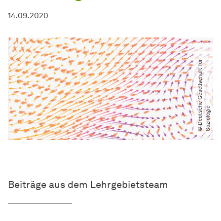
14.09.2020
©
D
e
u
t
s
c
h
e
G
e
s
e
l
l
s
c
h
a
f
t
f
ü
r
S
o
z
i
o
l
o
g
i
e
Beiträge aus dem Lehrgebietsteam